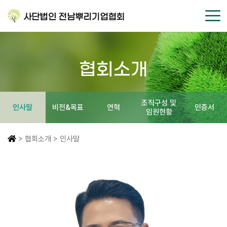
협회소개
조직구성 및
인사말
비전&목표
연혁
인증서
임원현황
> 협회소개 > 인사말