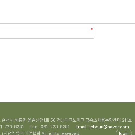
 순천시 해룡면 율촌산단1로 50 전남테크노파크 금속소재융복합센터 211호
061-723-8281
Fax : 061-723-8281
Email : jnbburi@naver.com
 (사)전남뿌리기업협회 All rights reserved.
login