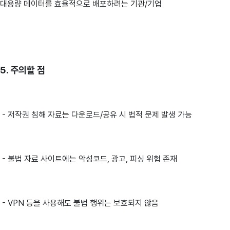
대용량 데이터를 효율적으로 배포하려는 기관/기업
5. 주의할 점
- 저작권 침해 자료는 다운로드/공유 시 법적 문제 발생 가능
- 불법 자료 사이트에는 악성코드, 광고, 피싱 위험 존재
- VPN 등을 사용해도 불법 행위는 보호되지 않음