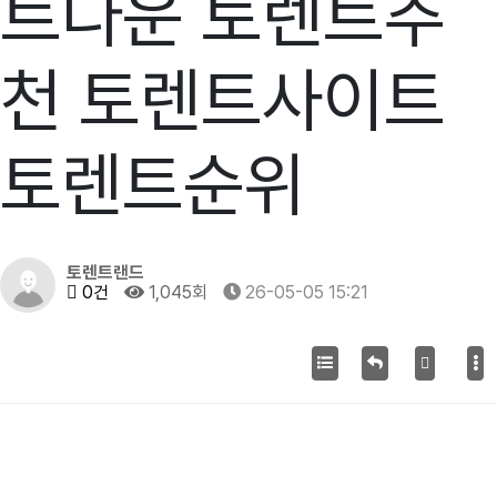
트다운 토렌트추
천 토렌트사이트
토렌트순위
토렌트랜드
0건
1,045회
26-05-05 15:21