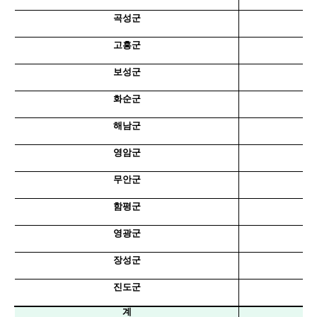
곡성군
고흥군
보성군
화순군
해남군
영암군
무안군
함평군
영광군
장성군
진도군
계