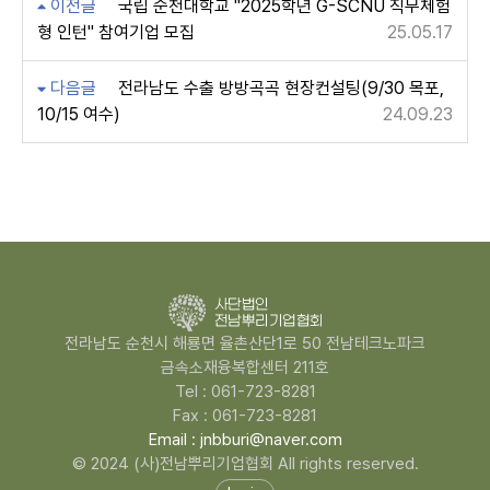
이전글
국립 순천대학교 "2025학년 G-SCNU 직무체험
형 인턴" 참여기업 모집
25.05.17
다음글
전라남도 수출 방방곡곡 현장컨설팅(9/30 목포,
10/15 여수)
24.09.23
전라남도 순천시 해룡면 율촌산단1로 50 전남테크노파크
금속소재융복합센터 211호
Tel : 061-723-8281
Fax : 061-723-8281
Email : jnbburi@naver.com
© 2024 (사)전남뿌리기업협회 All rights reserved.