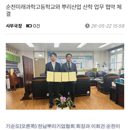
순천미래과학고등학교와 뿌리산업 산학 업무 협약 체
결
사무국장
0건
26-05-22 15:58
기순도(오른쪽) 전남뿌리기업협회 회장과 이희건 순천미