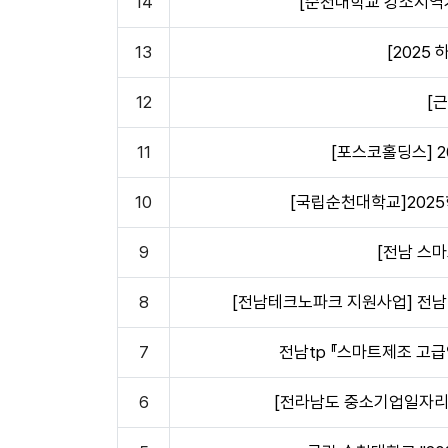
14
[순천대학교 강소지역
13
[2025
12
[
11
[포스코홀딩스] 
10
[국립순천대학교]202
9
[전남 스
8
[전남테크노파크 지원사업] 전남 
7
전남tp 『스마트제조 고급
6
[전라남도 중소기업일자리