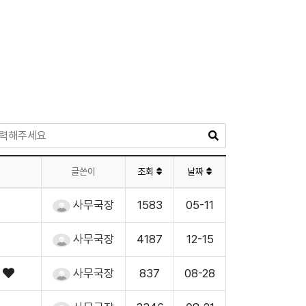
글쓴이
조회
날짜
사무국장
1583
05-11
사무국장
4187
12-15
내
사무국장
837
08-28