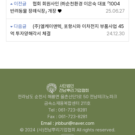
이전글
협회 회원사인 ㈜순천환경 이은숙 대표 「1004
반려동물 장례식장」 개장 ♥
25.06.27
다음글
(주)엘케이앤텍, 포항시와 이차전지 부품사업 45
억 투자양해각서 체결
24.12.30
전라남도 순천시 해룡면 율촌산단1로 50 전남테크노파크
금속소재융복합센터 211호
Tel : 061-723-8281
Fax : 061-723-8281
Email : jnbburi@naver.com
© 2024 (사)전남뿌리기업협회 All rights reserved.