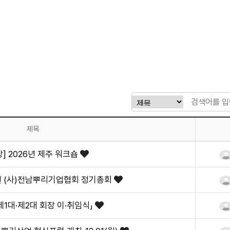
제목
] 2026년 제주 워크숍
6년 (사)전남뿌리기업협회 정기총회
「제1대·제2대 회장 이·취임식」