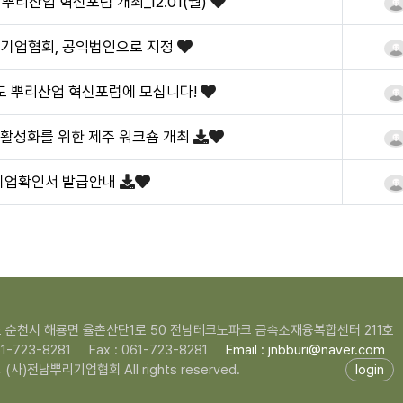
뿌리산업 혁신포럼 개최_12.01(월)
리기업협회, 공익법인으로 지정
도 뿌리산업 혁신포럼에 모십니다!
업활성화를 위한 제주 워크숍 개최
기업확인서 발급안내
 순천시 해룡면 율촌산단1로 50 전남테크노파크 금속소재융복합센터 211호
061-723-8281
Fax : 061-723-8281
Email : jnbburi@naver.com
 (사)전남뿌리기업협회 All rights reserved.
login